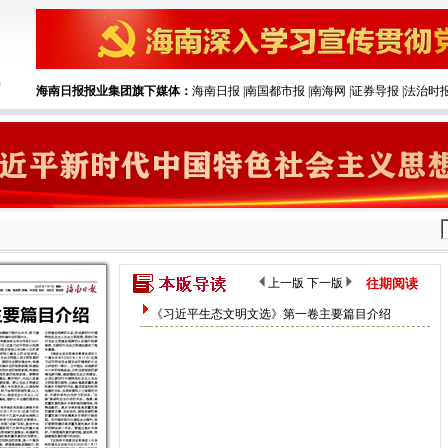
海南日报报业集团旗下媒体：
海南日报
|‌
南国都市报
|‌
南海网
|‌
证券导报
|‌
法治时
上一版
下一版
往期阅读
《习近平生态文明文选》第一卷主要篇目介绍