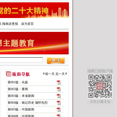
报
|‌
海南农垦报
设为首页
前一天
后一天
第001版：头版
第002版：要闻
第003版：本省新闻
第004版：铭记历史 缅怀先烈
第005版：中国新闻
第006版：中国新闻