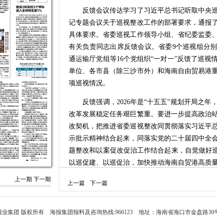
反馈会议传达学习了习近平总书记听取中央巡
记专题会议关于巡视整改工作的部署要求，通报
具体要求。省委巡视工作领导小组、省纪委监委
有关负责同志出席反馈会议。省委9个巡视组分
通运输厅党组等16个党组织“一对一”反馈了巡
单位、各市县（除三沙市外）和海南自由贸易港
项巡视情况。
反馈强调，2026年是“十五五”规划开局之年
改革发展稳定任务艰巨繁重。要进一步提高政治
改契机，把推进省委巡视整改同贯彻落实习近平
示批示精神结合起来，同落实党的二十届四中全
题整改和以案促改促治工作结合起来，自觉做好巡
以巡促建、以巡促治，加快推动海南自贸港高质
真碰硬抓好巡视整改，做到真认账、真反思、真
上一期
下一期
上一篇
下一篇
改攻坚“一盘棋”，党委（党组）要扎实履行整改
问题清单、任务清单、责任清单，一项一项抓；
对巡视整改负首责、负总责，带头领办重点难