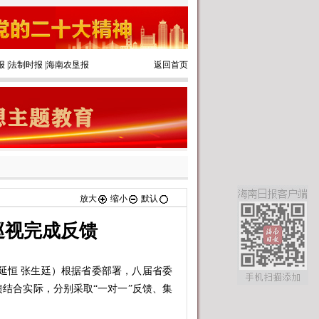
报
|
法制时报
|
海南农垦报
返回首页
放大
缩小
默认
巡视完成反馈
恒 张生廷）根据省委部署，八届省委
结合实际，分别采取“一对一”反馈、集