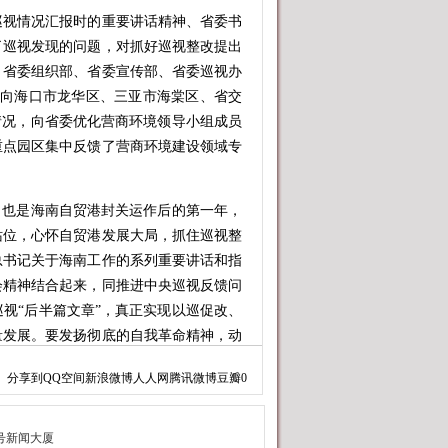
视情况汇报时的重要讲话精神、省委书
了巡视发现的问题，对抓好巡视整改提出
、省委组织部、省委宣传部、省委巡视办
别向海口市龙华区、三亚市海棠区、省交
视情况，向省委优化营商环境领导小组成员
重点园区集中反馈了营商环境建设领域专
，也是海南自贸港封关运作后的第一年，
站位，心怀自贸港发展大局，抓住巡视整
总书记关于海南工作的系列重要讲话和指
会精神结合起来，同推进中央巡视反馈问
视“后半篇文章”，真正实现以巡促改、
量发展。要发扬彻底的自我革命精神，动
落实、真见效。要突出责任落实，强化整
分享到
QQ空间
新浪微博
人人网
腾讯微博
豆瓣
0
主体责任，认真研究制定整改方案，形成
主要负责人要切实履行第一责任人责任，
点问题，督促提醒领导班子其他成员落