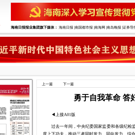
海南日报报业集团旗下媒体：
海南日报
|
南国都市报
|
南海网
|
南岛晚报
|
证券导
上一篇
下一篇
勇于自我革命 答
◀上接A01版
过去一年间，中央纪委国家监委和各级纪检监察
度上下功夫，推动三者同时发力、同向发力、综