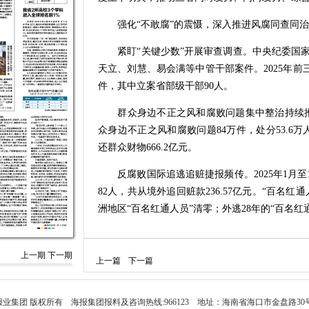
强化“不敢腐”的震慑，深入推进风腐同查同治
紧盯“关键少数”开展审查调查。中央纪委国家
天立、刘慧、易会满等中管干部案件。2025年前三
件，其中立案省部级干部90人。
群众身边不正之风和腐败问题集中整治持续推进。
众身边不正之风和腐败问题84万件，处分53.6
还群众财物666.2亿元。
反腐败国际追逃追赃捷报频传。2025年1月至11
82人，共从境外追回赃款236.57亿元。“百名
洲地区“百名红通人员”清零；外逃28年的“百名
…………
上一期
下一期
上一篇
下一篇
有的长期出入私人会所聚餐饮酒，有的多次收
的政绩观错位、急功近利、脱离实际，盲目举债上
国家监委公开通报7起违反中央八项规定精神典