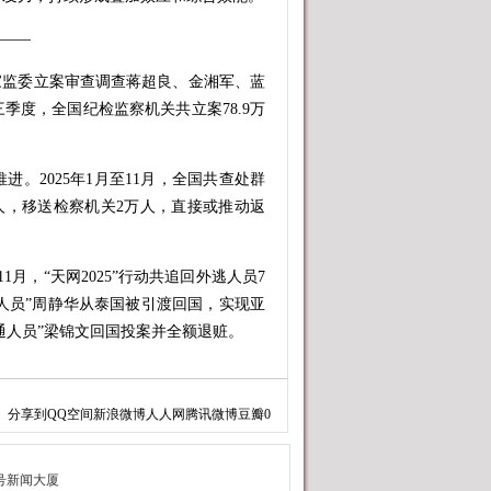
——
监委立案审查调查蒋超良、金湘军、蓝
季度，全国纪检监察机关共立案78.9万
2025年1月至11月，全国共查处群
万人，移送检察机关2万人，直接或推动返
月，“天网2025”行动共追回外逃人员7
红通人员”周静华从泰国被引渡回国，实现亚
红通人员”梁锦文回国投案并全额退赃。
分享到
QQ空间
新浪微博
人人网
腾讯微博
豆瓣
0
受下属和私营企业主所送礼品礼金，有
马项目……2026年元旦前夕，中央纪委
型问题，指名道姓、直指病灶，形成强大