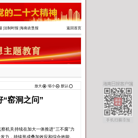
报
|
法制时报
|
海南农垦报
返回首页
放大
缩小
默认
好“窑洞之问”
机关持续在加大一体推进“三不腐”力
合发力，持续形成叠加效应和综合效能。