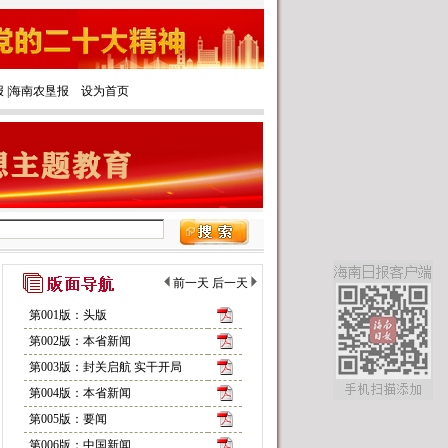
报
|‌
海南农垦报
设为首页
前一天
后一天
第001版：头版
第002版：本省新闻
第003版：封关启航 实干开局
第004版：本省新闻
第005版：要闻
第006版：中国新闻