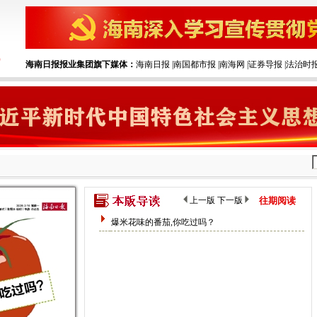
海南日报报业集团旗下媒体：
海南日报
|‌
南国都市报
|‌
南海网
|‌
证券导报
|‌
法治时
上一版
下一版
往期阅读
爆米花味的番茄,你吃过吗？