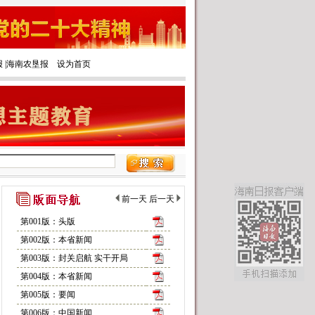
报
|‌
海南农垦报
设为首页
前一天
后一天
第001版：头版
第002版：本省新闻
第003版：封关启航 实干开局
第004版：本省新闻
第005版：要闻
第006版：中国新闻