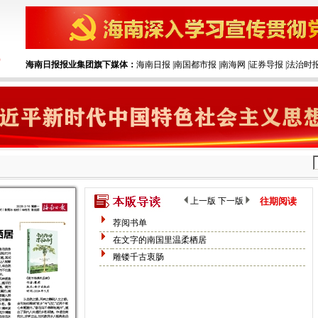
海南日报报业集团旗下媒体：
海南日报
|‌
南国都市报
|‌
南海网
|‌
证券导报
|‌
法治时
上一版
下一版
往期阅读
荐阅书单
在文字的南国里温柔栖居
雕镂千古衷肠