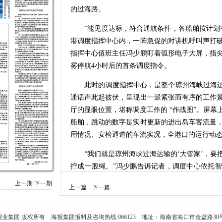
的过海路。
“能见度达标，符合通航条件，各船舶按计划有序
港调度指挥中心内，一阵急促的对讲机呼叫声打
指挥中心值班主任冯少鹏盯着弧形电子大屏，指
雾停航4小时后的首条调度指令。
此时的调度指挥中心，是整个琼州海峡过海运输
通话声此起彼伏，呈现出一派紧张而有序的工作
厅的显眼位置，堪称调度工作的 “作战图”。屏
船舶，跳动的数字是实时更新的进出岛车客流量
用情况、安检通道的车流实况，全港口的运行动
“我们就是琼州海峡过海运输的‘大管家’，要
拧成一股绳。”冯少鹏告诉记者，调度中心依托
管理、现场组织的无缝衔接，让每一个生产环节
上一期
下一期
上一篇
下一篇
出行筑牢保障。
说话间，大屏上的一个画面吸引了众人注意：