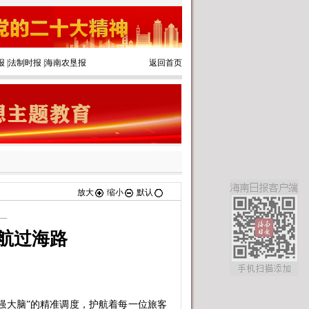
报
|
法制时报
|
海南农垦报
返回首页
放大
缩小
默认
—
护航过海路
强大脑”的精准调度，护航着每一位旅客