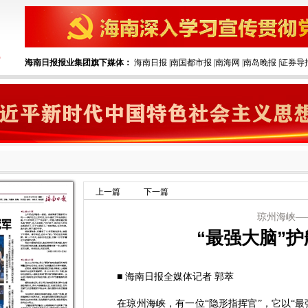
海南日报报业集团旗下媒体：
海南日报
|
南国都市报
|
南海网
|
南岛晚报
|
证券导
上一篇
下一篇
琼州海峡—
“最强大脑”
■ 海南日报全媒体记者 郭萃
在琼州海峡，有一位“隐形指挥官”，它以“最