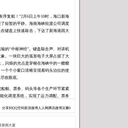
复航！”2月6日上午10时，海口新海
破了短暂的平静。海南海峡轮渡公司调度
尖在键盘上快速敲击，下达了新海港因大
的“中枢神经”。键盘敲击声、对讲机
景象。一块巨大的弧形电子大屏占据了大
幕上，闪烁的光点是穿梭在海峡中的一艘艘
，一个个小窗口清晰呈现着码头泊位的使
态尽收眼底。
把船舶、票务、码头等各个生产环节紧紧
智能化调度系统，实现了运力调配、票务
都环环相扣、高效运转，为春运旅客顺畅
分享到
QQ空间
新浪微博
人人网
腾讯微博
豆瓣
0
一辆满载新鲜瓜果蔬菜的货车正通过绿