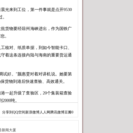
光来到工位，第一件事就是点开9530
过。
批货物要经琼州海峡进出，作为国铁广
懈怠。
人工核对、纸质单据，到如今智能卡口、
也守着这条连接内陆与海南的重要货运通
试好。”颜惠雯对着对讲机说。她要第
确保货物到港后快速查验、高效通关。
一起升级了查验区，20个集装箱查验
2000吨。
端实现了数据互通，不用货主再反复跑
分享到
QQ空间
新浪微博
人人网
腾讯微博
豆瓣
0
物就能直接走监管通道进场查验，省时