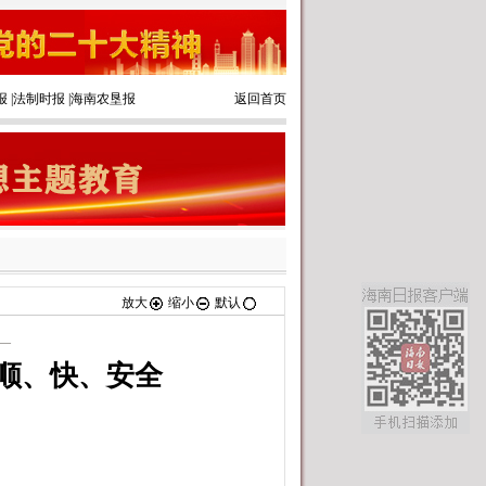
报
|
法制时报
|
海南农垦报
返回首页
放大
缩小
默认
—
顺、快、安全