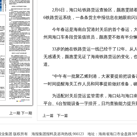
2月6日，海口站铁路货运查验区，颜惠雯踏着晨
6铁路货运系统，一条条货主申报信息在她眼前闪
今年春运是海南自贸港封关后的首个春运，大
州局海口车务段货装值班员，颜惠雯不敢有半分
33岁的她在铁路货运一线已经干了12年。从
无感通关，颜惠雯见证了海南铁路货运的变化，
道。
“中午有一批聚乙烯到港，大家要提前把设备调
一时间提醒海关工作人员和同事提前做好准备，
为适配封关后货运监管需求，海口站与海口南港
平台、6台智能设备一字排开，日均查验能力提升到
上一期
下一期
更重要的是，铁路系统、海关平台、货主申报
上一篇
下一篇
腿、重复填报。
“我们只要用手机提前申报，审核通过后，货