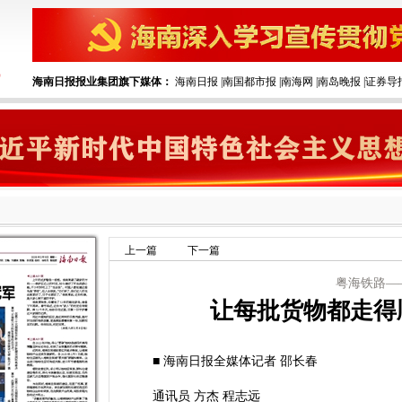
海南日报报业集团旗下媒体：
海南日报
|
南国都市报
|
南海网
|
南岛晚报
|
证券导
上一篇
下一篇
粤海铁路—
让每批货物都走得
■ 海南日报全媒体记者 邵长春
通讯员 方杰 程志远