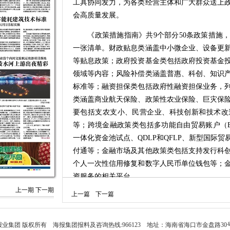
工具协同发力，为各类经营主体和广大群众送上
会高质量发展。
《政策措施指南》共9个部分50条政策措施，
一张清单。财政贴息类涵盖中小微企业、设备更
等贴息政策；政府投资基金类包括政府投资基金
领域等内容；风险补偿类涵盖普惠、科创、知识
标准等；融资担保类包括政府性融资担保业务，
类涵盖商业航天保险、政策性农业保险、巨灾保
要包括支农支小、民营企业、科技创新和技术改
等；跨境金融政策类包括多功能自由贸易账户（
一体化资金池试点、QDLP和QFLP、新型国际
付通等；金融市场及其他政策类包括支持发行科
个人一次性信用修复和数字人民币单位钱包等；
资服务的相关平台。
上一期
下一期
上一篇
下一篇
据悉，编制《政策措施指南》，是落实国家财
手。《政策措施指南》“一站式”集成，打破部门
避免重复查找、多头对接；精准化分类，按工具