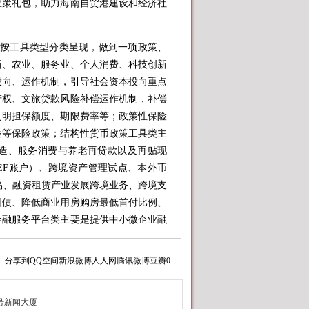
政策礼包，助力海南自贸港建设和经济社
按工具类型分类呈现，做到一项政策、
新、农业、服务业、个人消费、科技创新
投向、运作机制，引导社会资本投向重点
产权、文旅贷款风险补偿运作机制，补偿
列明担保额度、期限费率等；政策性保险
险等保险政策；结构性货币政策工具类主
造、服务消费与养老再贷款以及再贴现
EF账户）、跨境资产管理试点、本外币
贸易、融资租赁产业发展跨境业务、跨境支
创债、降低商业用房购房最低首付比例、
金融服务平台类主要是提供中小微企业融
分享到
QQ空间
新浪微博
人人网
腾讯微博
豆瓣
0
政金融协同促内需政策部署的重要抓
壁垒，把分散政策归集为一本“工具册”，
、领域、对象分类，企业、机构、部门、