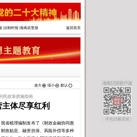
报
|
法制时报
|
海南农垦报
返回首页
放大
缩小
默认
利民政策措施指南
营主体尽享红利
我省梳理编制发布了《财政金融协同惠
、财政贴息、融资担保、风险补偿等多种